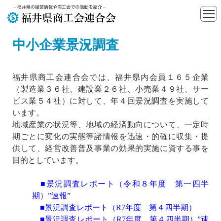
中小企業景況調査
福井県商工会連合会では、福井県内会員１６５企業
（製造業３６社、建設業２６社、小売業４９社、サー
ビス業５４社）に対して、年４回景況調査を実施して
います。
地域産業の状況等、地域の経済動向について、一定時
期ごとに変化の実態等諸情報を迅速・的確に収集・提
供して、経営改善普及事業の効果的実施に資する事を
目的としています。
■景況調査レポート（令和８年度 第一四半
期）”速報”
■景況調査レポート（R7年度 第４四半期）
■景況調査レポート（R7年度 第４四半期）”速