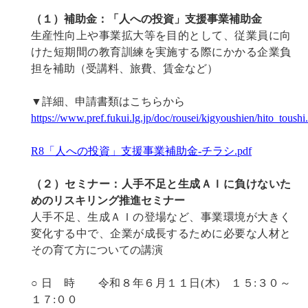
（１）補助金：「人への投資」支援事業補助金
生産性向上や事業拡大等を目的として、従業員に向
けた短期間の教育訓練を実施する際にかかる企業負
担を補助（受講料、旅費、賃金など）
▼詳細、申請書類はこちらから
https://www.pref.fukui.lg.jp/doc/rousei/kigyoushien/hito_toushi
R8「人への投資」支援事業補助金-チラシ.pdf
（２）セミナー：人手不足と生成ＡＩに負けないた
めのリスキリング推進セミナー
人手不足、生成ＡＩの登場など、事業環境が大きく
変化する中で、企業が成長するために必要な人材と
その育て方についての講演
○ 日 時 令和８年６月１１日(木) １５:３０～
１７:００