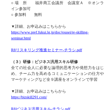
○ 場 所 福井商工会議所 会議室Ａ ※オンラ
イン参加可
○ 参加料 無料
▼詳細、お申込みはこちらから
https://www.pref.fukui.lg.jp/doc/rousei/re-skilling-
seminar.html
R8リスキリング推進セミナー-チラシ.pdf
（３）研修：ビジネス汎用スキル研修
全ての社会人に必要な論理的思考力や発想力をはじ
め、チーム力を高めるコミュニケーションの仕方や
マーケティングなど全９講座をオンラインで学習
▼詳細、お申込みはこちらから
https://bizskill291.com/
R8ビジネス汎用スキル-チラシ.pdf