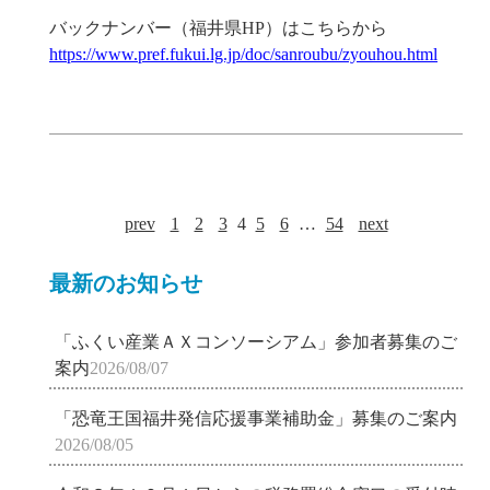
バックナンバー（福井県HP）はこちらから
https://www.pref.fukui.lg.jp/doc/sanroubu/zyouhou.html
prev
1
2
3
4
5
6
…
54
next
最新のお知らせ
「ふくい産業ＡＸコンソーシアム」参加者募集のご
案内
2026/08/07
「恐竜王国福井発信応援事業補助金」募集のご案内
2026/08/05