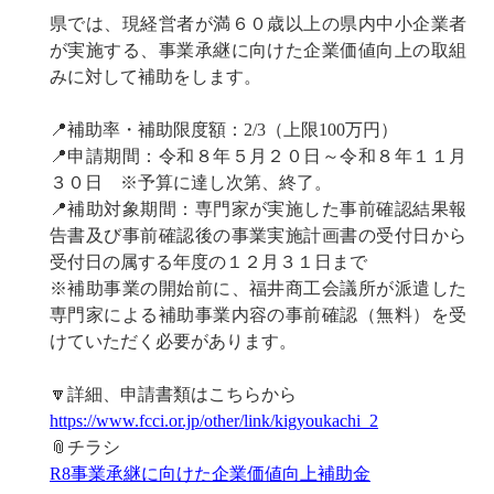
県では、現経営者が満６０歳以上の県内中小企業者
が実施する、事業承継に向けた企業価値向上の取組
みに対して補助をします。
📍補助率・補助限度額：2/3（上限100万円）
📍申請期間：令和８年５月２０日～令和８年１１月
３０日 ※予算に達し次第、終了。
📍補助対象期間：専門家が実施した事前確認結果報
告書及び事前確認後の事業実施計画書の受付日から
受付日の属する年度の１２月３１日まで
※補助事業の開始前に、福井商工会議所が派遣した
専門家による補助事業内容の事前確認（無料）を受
けていただく必要があります。
🔽詳細、申請書類はこちらから
https://www.fcci.or.jp/other/link/kigyoukachi_2
📎チラシ
R8事業承継に向けた企業価値向上補助金