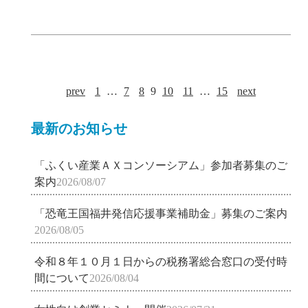
prev
1
…
7
8
9
10
11
…
15
next
最新のお知らせ
「ふくい産業ＡＸコンソーシアム」参加者募集のご
案内
2026/08/07
「恐竜王国福井発信応援事業補助金」募集のご案内
2026/08/05
令和８年１０月１日からの税務署総合窓口の受付時
間について
2026/08/04