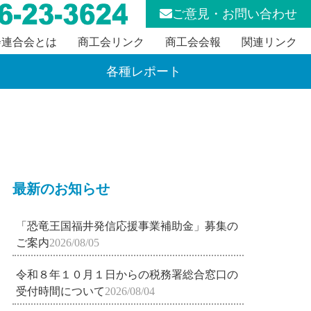
ご意見・お問い合わせ
会連合会とは
商工会リンク
商工会会報
関連リンク
各種レポート
最新のお知らせ
「恐竜王国福井発信応援事業補助金」募集の
ご案内
2026/08/05
令和８年１０月１日からの税務署総合窓口の
受付時間について
2026/08/04