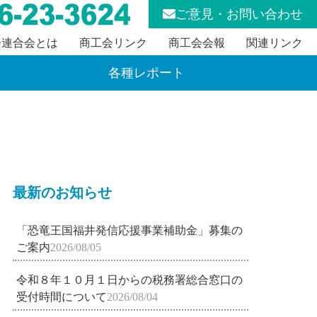
ご意見・お問い合わせ
会連合会とは
商工会リンク
商工会会報
関連リンク
各種レポート
最新のお知らせ
「恐竜王国福井発信応援事業補助金」募集の
ご案内
2026/08/05
令和８年１０月１日からの税務署総合窓口の
受付時間について
2026/08/04