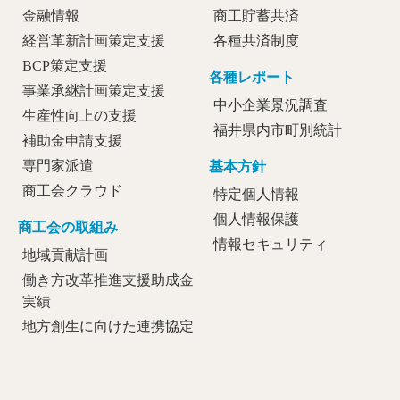
金融情報
商工貯蓄共済
経営革新計画策定支援
各種共済制度
BCP策定支援
各種レポート
事業承継計画策定支援
中小企業景況調査
生産性向上の支援
福井県内市町別統計
補助金申請支援
専門家派遣
基本方針
商工会クラウド
特定個人情報
個人情報保護
商工会の取組み
情報セキュリティ
地域貢献計画
働き方改革推進支援助成金
実績
地方創生に向けた連携協定