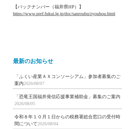
【バックナンバー（福井県HP）】
https://www.pref.fukui.lg.jp/doc/sanroubu/zyouhou.html
最新のお知らせ
「ふくい産業ＡＸコンソーシアム」参加者募集のご
案内
2026/08/07
「恐竜王国福井発信応援事業補助金」募集のご案内
2026/08/05
令和８年１０月１日からの税務署総合窓口の受付時
間について
2026/08/04