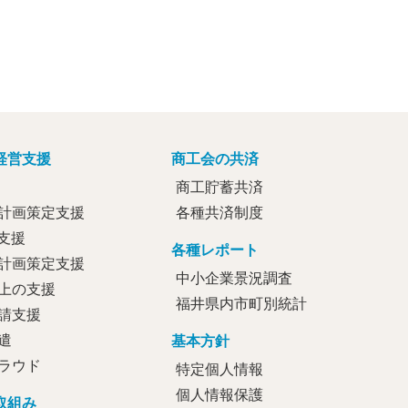
経営支援
商工会の共済
商工貯蓄共済
計画策定支援
各種共済制度
定支援
各種レポート
計画策定支援
中小企業景況調査
上の支援
福井県内市町別統計
請支援
遣
基本方針
ラウド
特定個人情報
個人情報保護
取組み