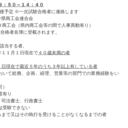
 ９：５０～１４：４０
定 ※一次試験合格者に連絡します
井県商工会連合会
３商工会（県内商工会等の間で人事異動有り）
は合格者名簿に登載されます。
該当する者。
年１１月１日現在で
４０歳未満の者
１日現在で最近５年のうち３年以上有している者
おいて総務、企画、経理、営業等の部門での業務経験をい
可）
置有り
、司法書士、行政書士
は受験できない
るまで又はその執行を受けることがなくなるまでの者