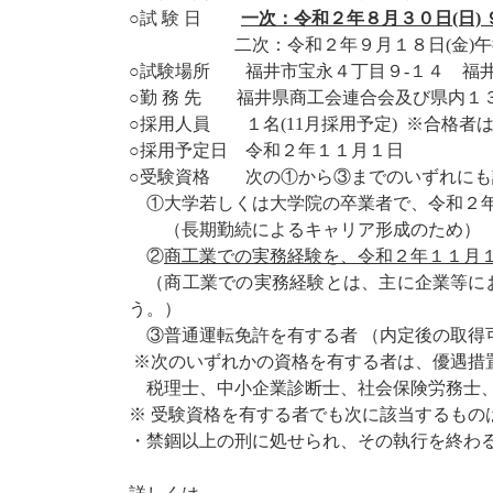
○試 験 日
一次：令和２年８月３０日(日)
二次：令和２年９月１８日(金)午後予
○試験場所 福井市宝永４丁目９-１４ 福
○勤 務 先 福井県商工会連合会及び県内１
○採用人員 １名(11月採用予定) ※合格者
○採用予定日 令和２年１１月１日
○受験資格 次の①から③までのいずれにも
①大学若しくは大学院の卒業者で、令和２
（長期勤続によるキャリア形成のため）
②
商工業での実務経験を、令和２年１１月
（商工業での実務経験とは、主に企業等に
う。）
③普通運転免許を有する者 （内定後の取得
※次のいずれかの資格を有する者は、優遇措
税理士、中小企業診断士、社会保険労務士
※ 受験資格を有する者でも次に該当するもの
・禁錮以上の刑に処せられ、その執行を終わ