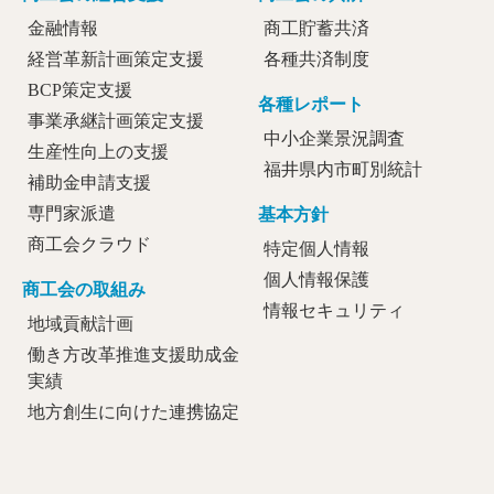
金融情報
商工貯蓄共済
経営革新計画策定支援
各種共済制度
BCP策定支援
各種レポート
事業承継計画策定支援
中小企業景況調査
生産性向上の支援
福井県内市町別統計
補助金申請支援
専門家派遣
基本方針
商工会クラウド
特定個人情報
個人情報保護
商工会の取組み
情報セキュリティ
地域貢献計画
働き方改革推進支援助成金
実績
地方創生に向けた連携協定