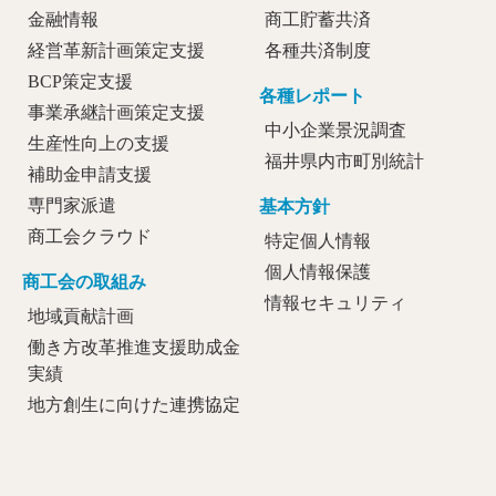
金融情報
商工貯蓄共済
経営革新計画策定支援
各種共済制度
BCP策定支援
各種レポート
事業承継計画策定支援
中小企業景況調査
生産性向上の支援
福井県内市町別統計
補助金申請支援
専門家派遣
基本方針
商工会クラウド
特定個人情報
個人情報保護
商工会の取組み
情報セキュリティ
地域貢献計画
働き方改革推進支援助成金
実績
地方創生に向けた連携協定