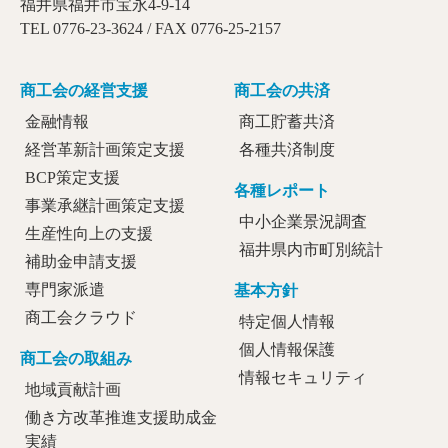
福井県福井市宝永4-9-14
TEL 0776-23-3624 / FAX 0776-25-2157
商工会の経営支援
商工会の共済
金融情報
商工貯蓄共済
経営革新計画策定支援
各種共済制度
BCP策定支援
各種レポート
事業承継計画策定支援
中小企業景況調査
生産性向上の支援
福井県内市町別統計
補助金申請支援
専門家派遣
基本方針
商工会クラウド
特定個人情報
個人情報保護
商工会の取組み
情報セキュリティ
地域貢献計画
働き方改革推進支援助成金
実績