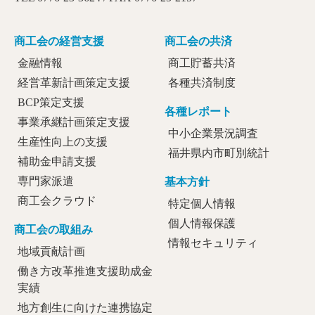
商工会の経営支援
商工会の共済
金融情報
商工貯蓄共済
経営革新計画策定支援
各種共済制度
BCP策定支援
各種レポート
事業承継計画策定支援
中小企業景況調査
生産性向上の支援
福井県内市町別統計
補助金申請支援
専門家派遣
基本方針
商工会クラウド
特定個人情報
個人情報保護
商工会の取組み
情報セキュリティ
地域貢献計画
働き方改革推進支援助成金
実績
地方創生に向けた連携協定