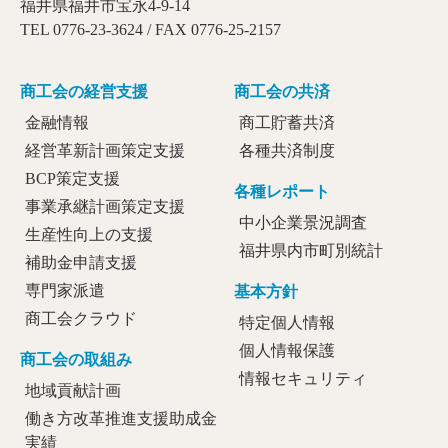
福井県福井市宝永4-9-14
TEL 0776-23-3624 / FAX 0776-25-2157
商工会の経営支援
商工会の共済
金融情報
商工貯蓄共済
経営革新計画策定支援
各種共済制度
BCP策定支援
各種レポート
事業承継計画策定支援
中小企業景況調査
生産性向上の支援
福井県内市町別統計
補助金申請支援
専門家派遣
基本方針
商工会クラウド
特定個人情報
個人情報保護
商工会の取組み
情報セキュリティ
地域貢献計画
働き方改革推進支援助成金
実績