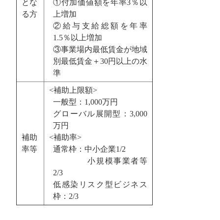
とな
①付加価値額を年率3％以
る方
上増加
②給与支給総額を年率
1.5％以上増加
③事業場内最低賃金が地域
別最低賃金＋30円以上の水
準
<補助上限額>
一般型：1,000万円
グローバル展開型：3,000
万円
補助
<補助率>
率等
通常枠：中小企業1/2
小規模事業者等
2/3
低感染リスク型ビジネス
枠：2/3