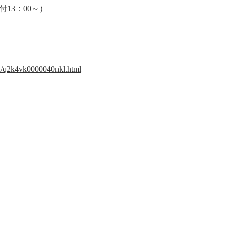
受付13：00～）
kui/q2k4vk0000040nkl.html